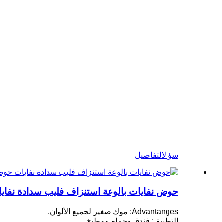
سؤال
التفاصيل
حوض نفايات بالوعة استنزاف فليب سدادة نفا
Advantanges: موك صغير لجميع الألوان.
التطبيق: فندق وحمام ومطبخ