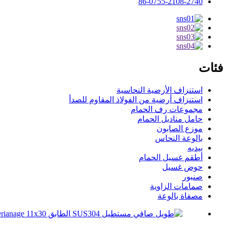
86-0755-2108-2740
فئات
استنزاف الأرضية النحاسية
استنزاف أرضية من الفولاذ المقاوم للصدأ
مجموعات رف الحمام
حامل مناديل الحمام
موزع الصابون
بالوعة النحاس
بيديه
أطقم غسيل الحمام
حوض غسيل
صنبور
صمامات الزاوية
مصفاة بالوعة