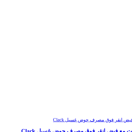
ت مع فيض انقر فوق مصرف حوض غسيل Clack