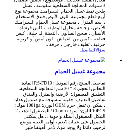
3 سنوات المعالجة السطحية منقوشة ، غسل
طحن نمط غسل الحمام السيراميك مجموعة نوع
أربع قطع مجموعة اللون الأبيض فندق الاستخدام
، اسم المنزل ، مجموعة غسل الحمام السيراميك
الأبيض ، زجاجة محلول الوظيفة ، كأس فرشاة
الأسنان ، صحن الصابون ، التعبئة الداخلية ، كيس
فقاعة ، كيس من القماش ، لون أبيض أو كرتونة
حرفية ، تغليف خارجي ، حرفة ...
سؤال
التفاصيل
مجموعة غسيل الحمام
تفاصيل المنتج رقم الموديل: RS-FD10 المادة:
النحاس الحجم: 8 * 30 سم المعالجة السطحية:
التطبيق المصقول: الأرضية والمنزل والفندق
تفاصيل التغليف: حقيبة منسوجة مع صندوق هدايا
، يمكن أن تفعل حزم OEM الوزن: ≥1081g موك:
10PCS اللون: أسود / Chorm / المصقول الذهب /
النيكل المصقول أسئلة وأجوبة 1. هل يمكنني
الحصول على عينات؟نعم ، أوامر العينة موضع
ترحيب دائمًا ولا يوجد موك لأمر العينة.اختبر