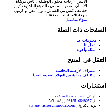
الأبيض ، زجاجة محلول الوظيفة ، كأس فرشاة
الأسنان ، صحن الصابون ، التعبئة الداخلية ، كيس
فقاعة ، كيس من القماش ، لون أبيض أو كرتون
حرفة التعبئة الخارجية Cra ...
سؤال
التفاصيل
الصفحات ذات الصلة
معلومات عنا
اتصل بنا
أسئلة وأجوبة
التنقل في المنتج
استنزاف الأرضية النحاسية
استنزاف أرضية من الفولاذ المقاوم للصدأ
استشارات
الهاتف:
86-0755-2108-2740
ال WhatsApp:
8613510548257
بريد إلكتروني:
vivian@risingsunsupplier.com