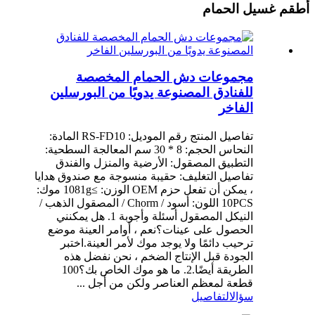
أطقم غسيل الحمام
مجموعات دش الحمام المخصصة
للفنادق المصنوعة يدويًا من البورسلين
الفاخر
تفاصيل المنتج رقم الموديل: RS-FD10 المادة:
النحاس الحجم: 8 * 30 سم المعالجة السطحية:
التطبيق المصقول: الأرضية والمنزل والفندق
تفاصيل التغليف: حقيبة منسوجة مع صندوق هدايا
، يمكن أن تفعل حزم OEM الوزن: ≥1081g موك:
10PCS اللون: أسود / Chorm / المصقول الذهب /
النيكل المصقول أسئلة وأجوبة 1. هل يمكنني
الحصول على عينات؟نعم ، أوامر العينة موضع
ترحيب دائمًا ولا يوجد موك لأمر العينة.اختبر
الجودة قبل الإنتاج الضخم ، نحن نفضل هذه
الطريقة أيضًا.2. ما هو موك الخاص بك؟100
قطعة لمعظم العناصر ولكن من أجل ...
سؤال
التفاصيل