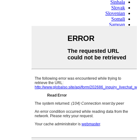
Sinhala
Slovak
Slovenian
Somali
Samoan
Scots Gaelic
Shona
Sindhi
Sundanese
Swahili
Tajik
Tamil
Telugu
Thai
Ukrainian
Urdu
Uzbek
Vietnamese
Welsh
Xhosa
Yiddish
Yoruba
Zulu
Kinyarwanda
Tatar